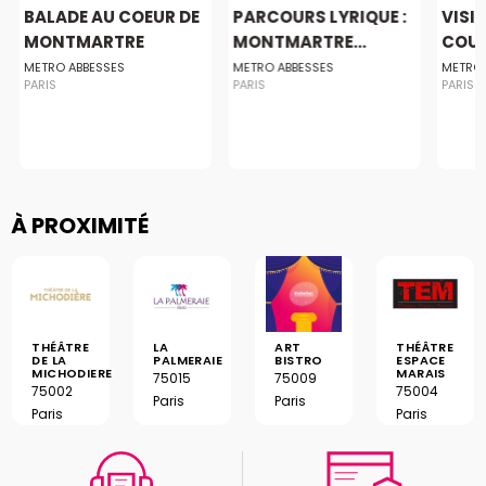
BALADE AU COEUR DE
PARCOURS LYRIQUE :
VISIT
MONTMARTRE
MONTMARTRE...
COUL
METRO ABBESSES
METRO ABBESSES
METRO 
PARIS
PARIS
PARIS
À PROXIMITÉ
THÉÂTRE
LA
ART
THÉÂTRE
DE LA
PALMERAIE
BISTRO
ESPACE
MICHODIERE
MARAIS
75015
75009
75002
75004
Paris
Paris
Paris
Paris