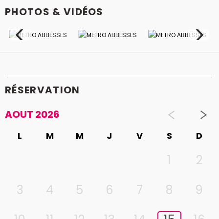
PHOTOS & VIDÉOS
RÉSERVATION
AOUT 2026
L
M
M
J
V
S
D
1
2
3
4
5
6
7
8
9