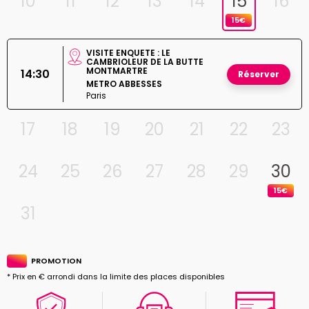
10
11
12
13
14
15
16
15€
VISITE ENQUETE : LE
CAMBRIOLEUR DE LA BUTTE
MONTMARTRE
14:30
Réserver
METRO ABBESSES
Paris
17
18
19
20
21
22
23
24
25
26
27
28
29
30
15€
31
PROMOTION
* Prix en € arrondi dans la limite des places disponibles