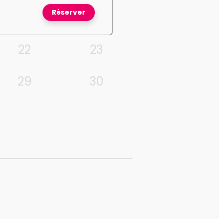
Réserver
22
23
29
30