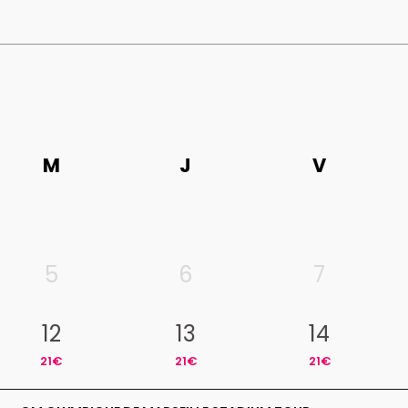
M
J
V
5
6
7
12
13
14
21€
21€
21€