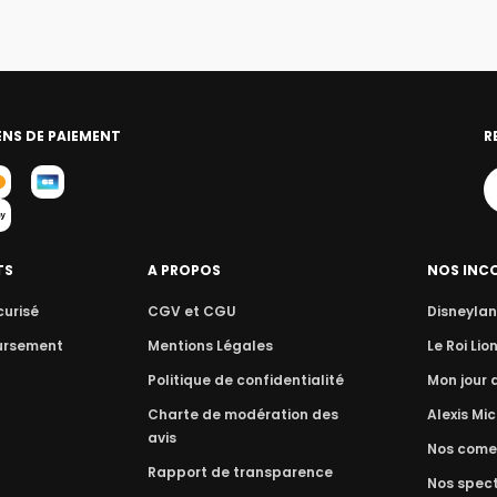
NS DE PAIEMENT
R
TS
A PROPOS
NOS INC
curisé
CGV et CGU
Disneylan
ursement
Mentions Légales
Le Roi Lio
Politique de confidentialité
Mon jour
Charte de modération des
Alexis Mic
avis
Nos come
Rapport de transparence
Nos spect