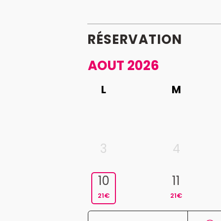
RÉSERVATION
AOUT 2026
L
M
3
4
10
11
21€
21€