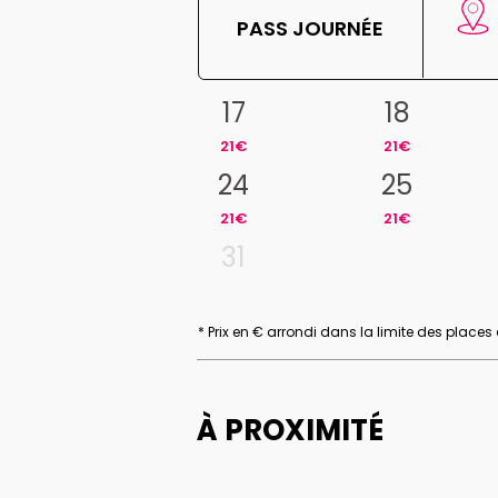
PASS JOURNÉE
17
18
21€
21€
24
25
21€
21€
31
* Prix en € arrondi dans la limite des places
À PROXIMITÉ