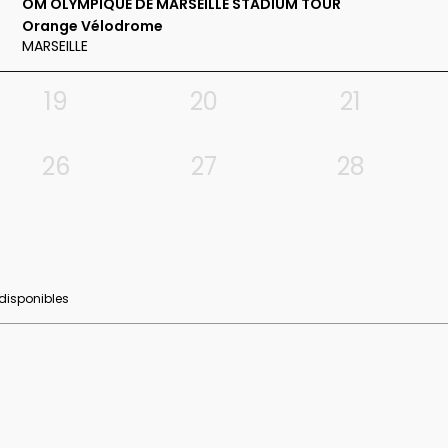
OM OLYMPIQUE DE MARSEILLE STADIUM TOUR
Orange Vélodrome
MARSEILLE
19
20
21
26
27
28
 disponibles