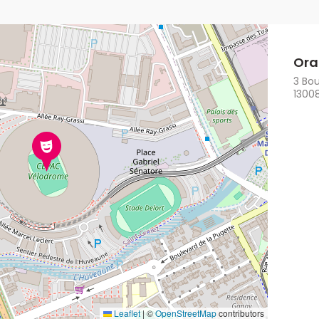
Ora
3 Bo
13008
Leaflet
|
©
OpenStreetMap
contributors