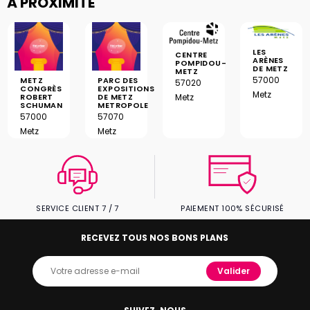
À PROXIMITÉ
LES
CENTRE
ARÈNES
POMPIDOU-
DE METZ
METZ
57000
METZ
PARC DES
57020
CONGRÈS
EXPOSITIONS
Metz
ROBERT
DE METZ
Metz
SCHUMAN
METROPOLE
57000
57070
Metz
Metz
SERVICE CLIENT 7 / 7
PAIEMENT 100% SÉCURISÉ
RECEVEZ TOUS NOS BONS PLANS
Valider