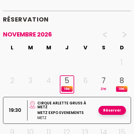
RÉSERVATION
NOVEMBRE 2026
L
M
M
J
V
S
D
1
2
3
4
5
6
7
8
18€
21€
18€
CIRQUE ARLETTE GRUSS À
METZ
19:30
Réserver
METZ EXPO EVENEMENTS
METZ
9
10
11
12
13
14
15