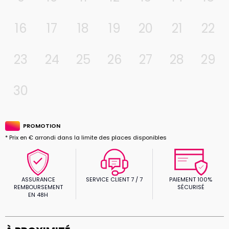
16
17
18
19
20
21
22
23
24
25
26
27
28
29
30
PROMOTION
* Prix en € arrondi dans la limite des places disponibles
ASSURANCE
SERVICE CLIENT 7 / 7
PAIEMENT 100%
REMBOURSEMENT
SÉCURISÉ
EN 48H