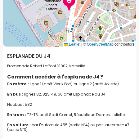
Leaflet
|
©
OpenStreetMap
contributors
ESPLANADE DU J4
Promenade Robert Laffont
13002 Marseille
Comment accéder à l'esplanade J4 ?
En métro :
ligne 1 (arrêt Vieux Port) ou ligne 2 (arrêt Joliette).
En bus :
lignes 82, 82S, 49, 60 arrêt Esplanade du J4
Fluobus : 582
En tram :
T2-T3, arrêt Sadi Carnot, République Dames, Joliette.
En voiture :
par l'autoroute A55 (sortie N°4) ou par l'autoroute A7
(sortie N°3).