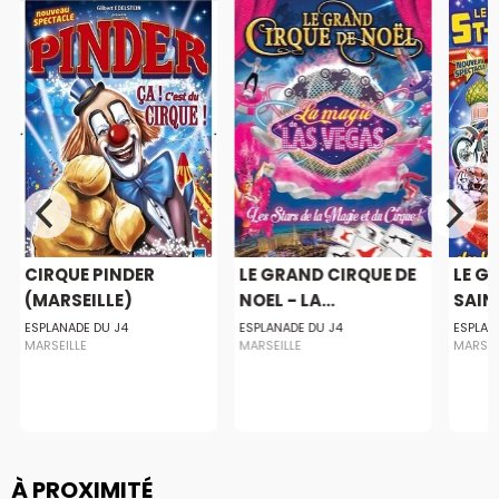
CIRQUE PINDER
LE GRAND CIRQUE DE
LE G
(MARSEILLE)
NOEL - LA...
SAINT
ESPLANADE DU J4
ESPLANADE DU J4
ESPLAN
MARSEILLE
MARSEILLE
MARSEI
À PROXIMITÉ