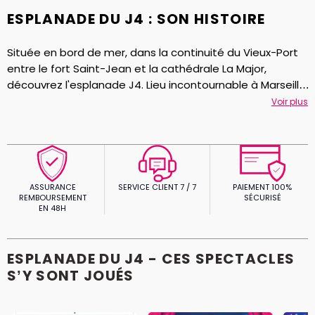
ESPLANADE DU J4 : SON HISTOIRE
Située en bord de mer, dans la continuité du Vieux-Port
entre le fort Saint-Jean et la cathédrale La Major,
découvrez l'esplanade J4. Lieu incontournable à Marseille,
il accueille chaque année des événements festifs, des
Voir plus
spectacles en plein air, du cirque et des festivals comme
la
Fiesta des Suds
. On y trouve également depuis 2013 la
Villa Méditerranée et le
Mucem
(le Musée des
Civilisations de l'Europe et de la Méditérranée).
ASSURANCE
SERVICE CLIENT 7 / 7
PAIEMENT 100%
REMBOURSEMENT
SÉCURISÉ
EN 48H
ESPLANADE DU J4 - CES SPECTACLES
S’Y SONT JOUÉS