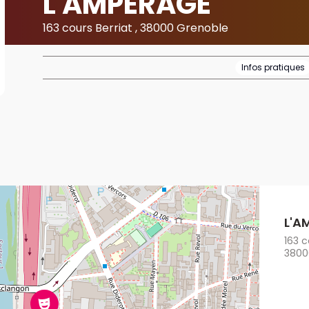
L'AMPERAGE
163 cours Berriat , 38000 Grenoble
Infos pratiques
L'A
163 c
3800