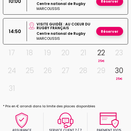
10:00
Réserver
Centre national de Rugby
MARCOUSSIS
VISITE GUIDÉE : AU COEUR DU
RUGBY FRANÇAIS
14:50
Réserver
Centre national de Rugby
MARCOUSSIS
17
18
19
20
21
22
23
25€
24
25
26
27
28
29
30
25€
31
* Prix en € arrondi dans la limite des places disponibles
ASSURANCE
SERVICE CLIENT 7 / 7
PAIEMENT 100%