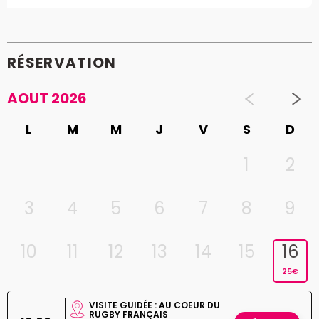
RÉSERVATION
AOUT 2026
L
M
M
J
V
S
D
1
2
3
4
5
6
7
8
9
10
11
12
13
14
15
16
25€
VISITE GUIDÉE : AU COEUR DU
RUGBY FRANÇAIS