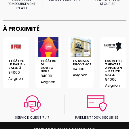
REMBOURSEMENT
SÉCURISÉ
EN 48H
À PROXIMITÉ
LA SCALA
THÉÂTRE
THÉÂTRE
LAURETTE
PROVENCE
LE PARIS -
DU
THÉÂTRE
SALLE 3
BOURG
AVIGNON
84000
NEUF
- PETITE
84000
SALLE
Avignon
84000
Avignon
84000
Avignon
Avignon
SERVICE CLIENT 7 / 7
PAIEMENT 100% SÉCURISÉ