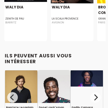
WALY DIA
WALY DIA
BRO
COMED
ZENITH DE PAU
LA SCALA PROVENCE
GRAND 
BIARRITZ
AVIGNON
PARIS
ILS PEUVENT AUSSI VOUS
INTÉRESSER
Baptiste Lecaplain
Donel Jack'sman
Fadily Camara
B