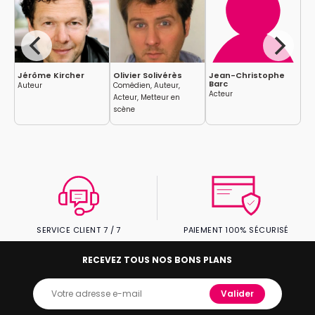
Jérôme Kircher
Olivier Solivérès
Jean-Christophe
Ka
Barc
Auteur
Comédien, Auteur,
Ac
Acteur
Acteur, Metteur en
scène
SERVICE CLIENT 7 / 7
PAIEMENT 100% SÉCURISÉ
RECEVEZ TOUS NOS BONS PLANS
Valider