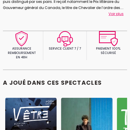
puis distingué par ses pairs. Il reçoit notamment le Prix littéraire du
Gouverneur général du Canada, le titre de Chevalier de l’ordre des
arts et des lettres, le Molière du meilleur auteur francophone et le
Voir plus
Grand prix du théâtre de l’Académie française. En 2009, il présente à
Avignon le dernier volet de sa quadrilogie
Littoral, Incendies, Forêts,
Ciels
. On lui doit également l’adaptation de
Un Tramway
, d’après Un
tramway nommé désir de Tennessee Williams.
ASSURANCE
SERVICE CLIENT 7 / 7
PAIEMENT 100%
REMBOURSEMENT
SÉCURISÉ
EN 48H
A JOUÉ DANS CES SPECTACLES