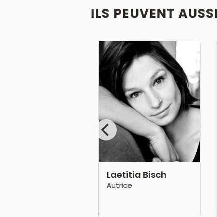
ILS PEUVENT AUSS
ff Panacloc
Laetitia Bisch
médien, Humoriste
Autrice