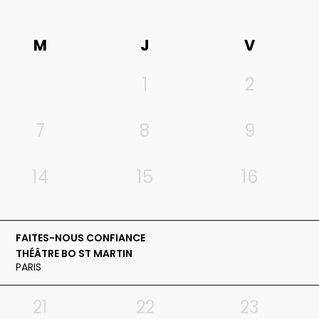
M
J
V
1
2
7
8
9
14
15
16
FAITES-NOUS CONFIANCE
THÉÂTRE BO ST MARTIN
PARIS
21
22
23