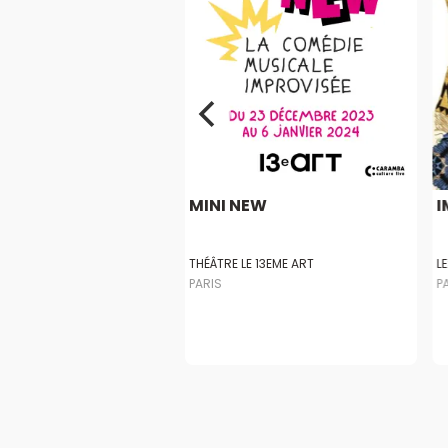
CIENCE
MINI NEW
I
DE LA RAMPE
THÉÂTRE LE 13EME ART
L
PARIS
P