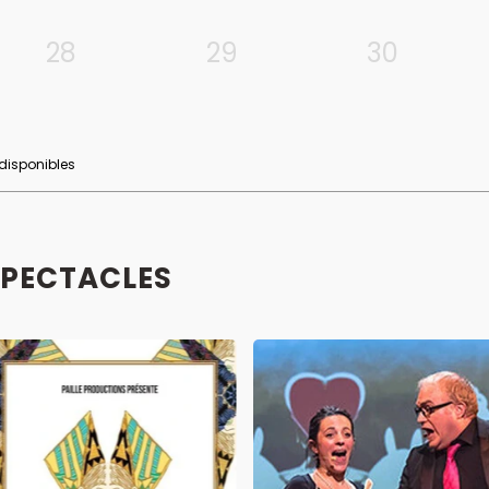
28
29
30
 disponibles
SPECTACLES