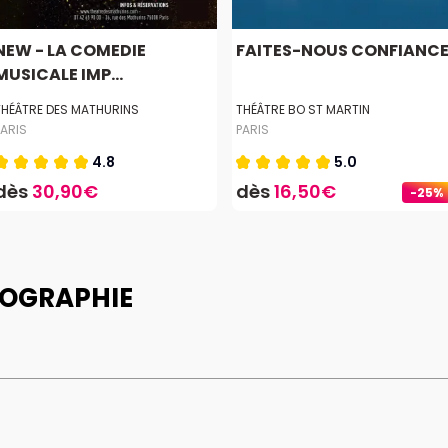
NEW - LA COMEDIE
FAITES-NOUS CONFIANC
MUSICALE IMP...
THÉÂTRE DES MATHURINS
THÉÂTRE BO ST MARTIN
PARIS
PARIS
4.8
5.0
dès
30,90€
dès
16,50€
-25%
BIOGRAPHIE