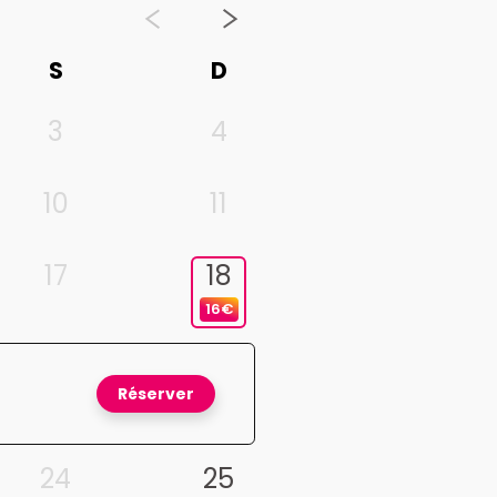
S
D
3
4
10
11
17
18
16€
Réserver
24
25