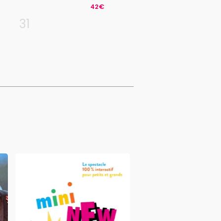
42€
31