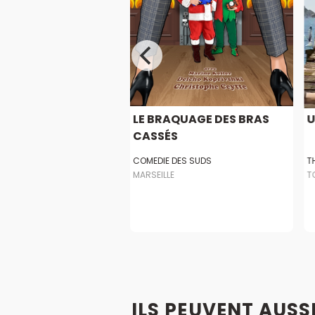
AGE A LA
LE BRAQUAGE DES BRAS
U
USAINE
CASSÉS
3T
COMEDIE DES SUDS
T
E
MARSEILLE
T
ILS PEUVENT AUSS