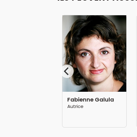
mélia Jordana
Fabienne Galula
médienne
Autrice