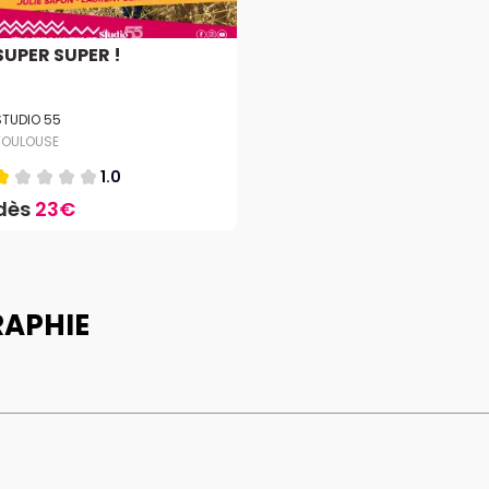
SUPER SUPER !
STUDIO 55
TOULOUSE
1.0
dès
23€
RAPHIE