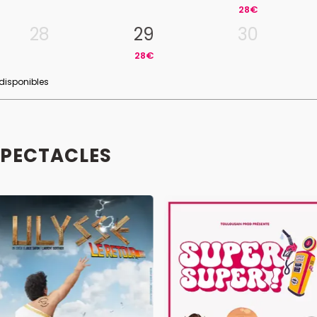
28€
28
29
30
28€
 disponibles
SPECTACLES