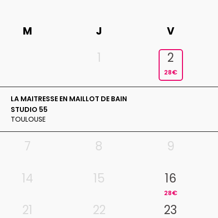
M
J
V
1
2
28€
LA MAITRESSE EN MAILLOT DE BAIN
STUDIO 55
TOULOUSE
7
8
9
14
15
16
28€
21
22
23