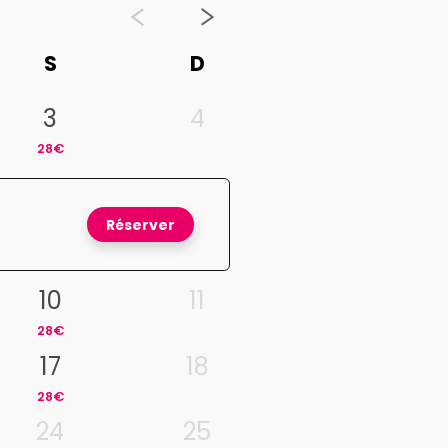
S
D
3
4
28€
Réserver
10
11
28€
17
18
28€
24
25