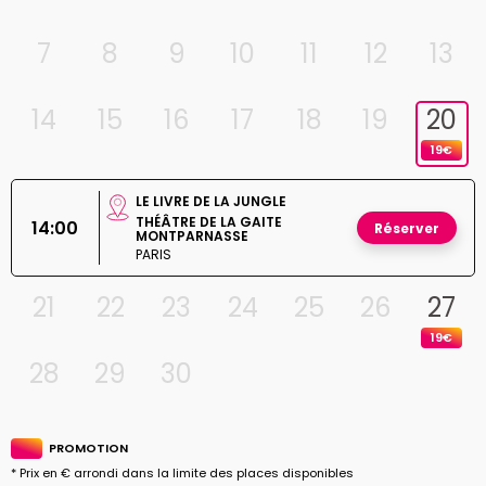
7
8
9
10
11
12
13
14
15
16
17
18
19
20
19€
LE LIVRE DE LA JUNGLE
THÉÂTRE DE LA GAITE
14:00
Réserver
MONTPARNASSE
PARIS
21
22
23
24
25
26
27
19€
28
29
30
PROMOTION
* Prix en € arrondi dans la limite des places disponibles