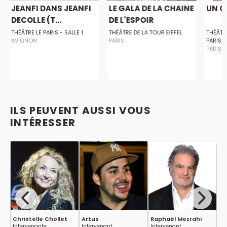
JEANFI DANS JEANFI
LE GALA DE LA CHAINE
UN C
DECOLLE (T...
DE L'ESPOIR
THÉÂTRE LE PARIS - SALLE 1
THÉÂTRE DE LA TOUR EIFFEL
THÉÂTR
AVIGNON
PARIS
PARISI
PARIS
ILS PEUVENT AUSSI VOUS
INTÉRESSER
Christelle Chollet
Artus
Raphaël Mezrahi
La
Intervenante
Intervenant
Intervenant
Me