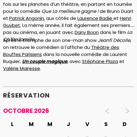
fois sur les planches d’un théâtre, en partant en tournée
pour la comédie
Que La meilleure gagne !
de Bruno Duart
et
P
atrick Angonin
, aux côtés de
Laurence Badie
et
Henri
Guybet
. La même année, il fait également ses premiers
pas au cinéma, en jouant avec
Dany Boon
dans le film
La
Ch'tite famille
.
Après le triomphe de son one-man show
Jeanfi Décolle
,
on retrouve le comédien à l'affiche du
Théâtre des
Bouffes Parisiens
dans la nouvelle comédie de Laurent
Ruquier,
Un couple magique
, avec
Stéphane Plaza
et
Valérie Mairesse
.
RÉSERVATION
OCTOBRE 2026
L
M
M
J
V
S
D