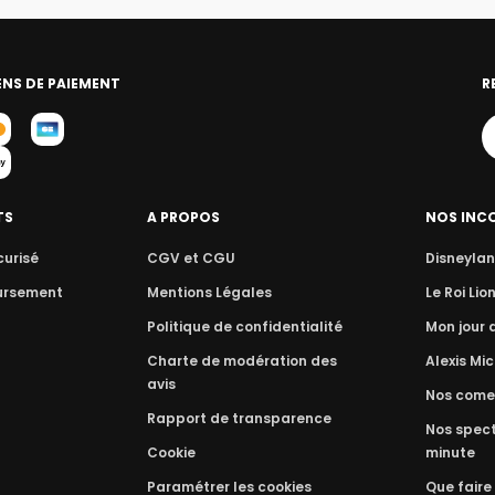
NS DE PAIEMENT
R
TS
A PROPOS
NOS INC
curisé
CGV et CGU
Disneylan
ursement
Mentions Légales
Le Roi Lio
Politique de confidentialité
Mon jour
Charte de modération des
Alexis Mic
avis
Nos come
Rapport de transparence
Nos spect
Cookie
minute
Paramétrer les cookies
Que faire