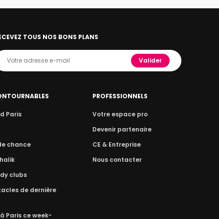
ECEVEZ TOUS NOS BONS PLANS
Valider
ONTOURNABLES
PROFESSIONNELS
d Paris
Votre espace pro
n
Devenir partenaire
 de chance
CE & Entreprise
halik
Nous contacter
dy clubs
acles de dernière
 à Paris ce week-