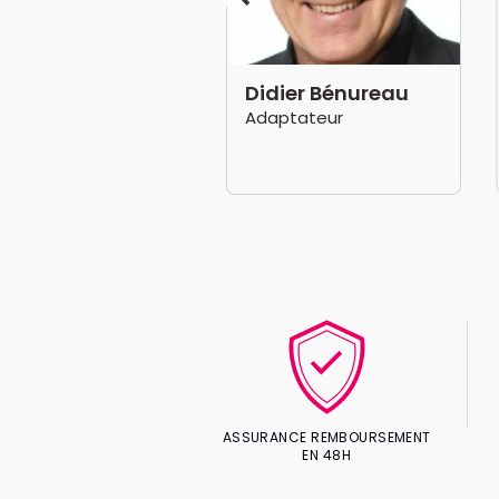
aïs Nyl
Didier Bénureau
trice
Adaptateur
ASSURANCE REMBOURSEMENT
EN 48H