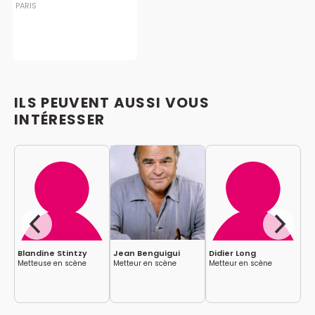
PARIS
ILS PEUVENT AUSSI VOUS
INTÉRESSER
Blandine Stintzy
Jean Benguigui
Didier Long
Ch
Metteuse en scène
Metteur en scène
Metteur en scène
Au