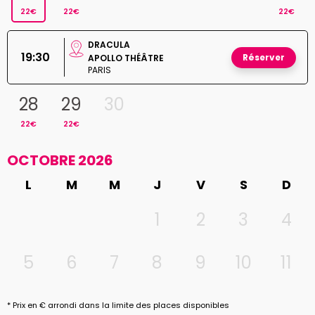
22€
22€
22€
DRACULA
19:30
Réserver
APOLLO THÉÂTRE
PARIS
28
29
30
22€
22€
OCTOBRE 2026
L
M
M
J
V
S
D
1
2
3
4
5
6
7
8
9
10
11
* Prix en € arrondi dans la limite des places disponibles