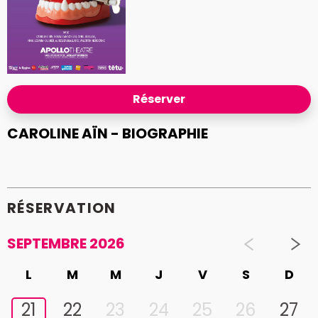
Réserver
CAROLINE AÏN - BIOGRAPHIE
RÉSERVATION
SEPTEMBRE 2026
L
M
M
J
V
S
D
21
22
23
24
25
26
27