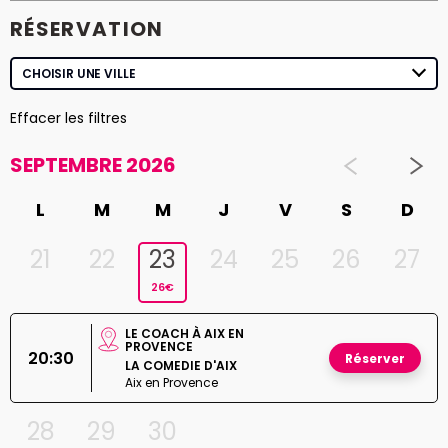
RÉSERVATION
Effacer les filtres
SEPTEMBRE 2026
L
M
M
J
V
S
D
21
22
23
24
25
26
27
26€
LE COACH À AIX EN
PROVENCE
20:30
Réserver
LA COMEDIE D'AIX
Aix en Provence
28
29
30