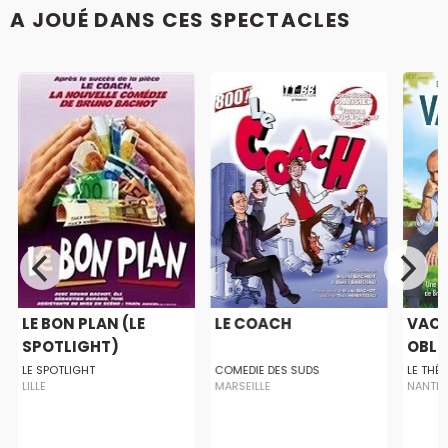
A JOUÉ DANS CES SPECTACLES
LE BON PLAN (LE
LE COACH
VAC
SPOTLIGHT)
OBLI
LE SPOTLIGHT
COMEDIE DES SUDS
LE THÉ
LILLE
MARSEILLE
NANTE