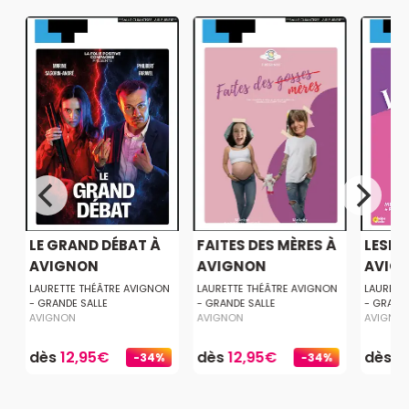
!
LE GRAND DÉBAT À
FAITES DES MÈRES À
LESBI
AVIGNON
AVIGNON
AVIG
LAURETTE THÉÂTRE AVIGNON
LAURETTE THÉÂTRE AVIGNON
LAURETT
- GRANDE SALLE
- GRANDE SALLE
- GRAND
AVIGNON
AVIGNON
AVIGNO
dès
12,95€
dès
12,95€
dès
1
-34%
-34%