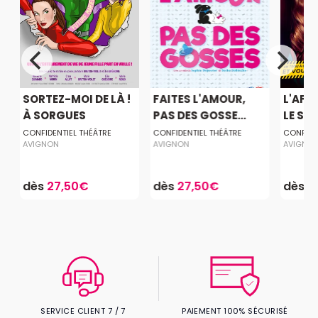
SORTEZ-MOI DE LÀ !
FAITES L'AMOUR,
L'AFF
À SORGUES
PAS DES GOSSE...
LE SAC
CONFIDENTIEL THÉÂTRE
CONFIDENTIEL THÉÂTRE
CONFIDE
AVIGNON
AVIGNON
AVIGNO
dès
27,50€
dès
27,50€
dès
2
SERVICE CLIENT 7 / 7
PAIEMENT 100% SÉCURISÉ