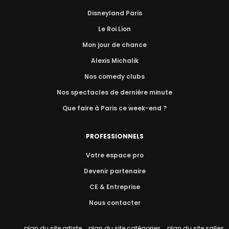
Disneyland Paris
Le Roi Lion
Mon jour de chance
Alexis Michalik
Nos comedy clubs
Nos spectacles de dernière minute
Que faire à Paris ce week-end ?
PROFESSIONNELS
Votre espace pro
Devenir partenaire
CE & Entreprise
Nous contacter
plan du site artiste
-
plan du site catégories
-
plan du site salles