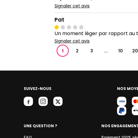
Signaler cet avis
Pat
Un moment léger par rapport au tar
Signaler cet avis
1
2
3
...
10
20
SUIVEZ-NOUS
NOS MOYE
UNE QUESTION ?
NOS ENGAGEMEN
FAQ
Paiement 100% sé