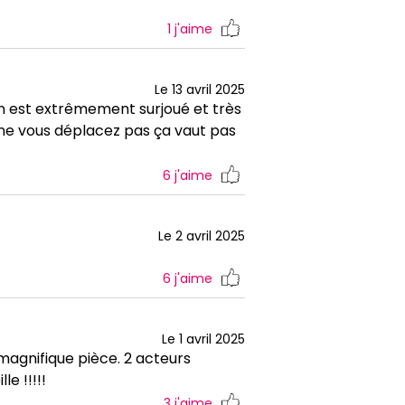
1
j'aime
Le 13 avril 2025
in est extrêmement surjoué et très
s ne vous déplacez pas ça vaut pas
6
j'aime
Le 2 avril 2025
6
j'aime
Le 1 avril 2025
 magnifique pièce. 2 acteurs
e !!!!!
3
j'aime