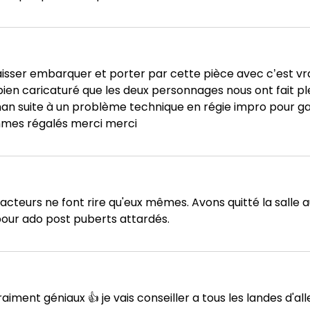
aisser embarquer et porter par cette pièce avec c’est vra
en caricaturé que les deux personnages nous ont fait ple
gnan suite à un problème technique en régie impro pour
mmes régalés merci merci
 acteurs ne font rire qu'eux mêmes. Avons quitté la salle
pour ado post puberts attardés.
aiment géniaux 👍 je vais conseiller a tous les landes d'al