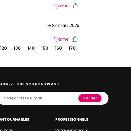
1
j'aime
Le 23 mars 2025
1
j'aime
120
130
140
150
160
170
ECEVEZ TOUS NOS BONS PLANS
Valider
ONTOURNABLES
PROFESSIONNELS
d Paris
Votre espace pro