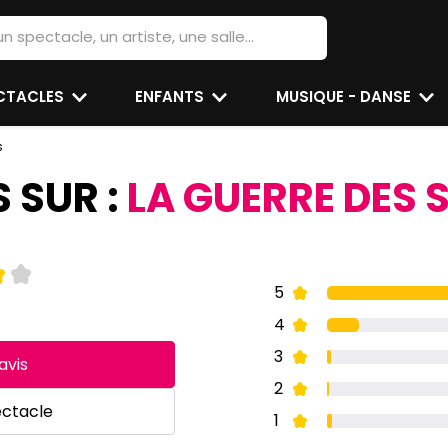
ECTACLES
ENFANTS
MUSIQUE - DANSE
s
S SUR :
LA GUERRE DES 
5
4
3
avis
2
ectacle
1