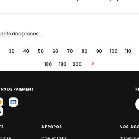
ifs des places ...
30
40
50
60
70
80
90
100
110
180
190
200
NS DE PAIEMENT
R
TS
A PROPOS
NOS INC
curisé
CGV et CGU
Disneylan