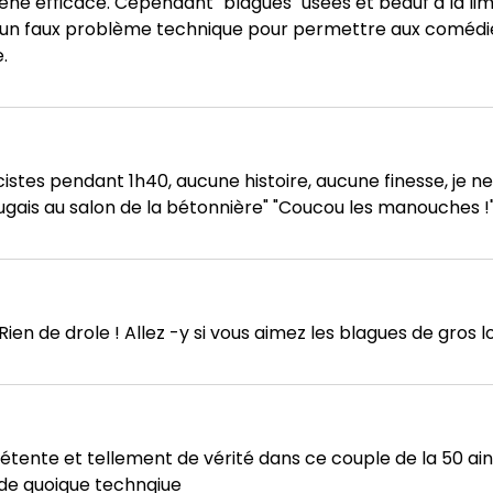
scène efficace. Cependant "blagues" usées et beauf à la li
un faux problème technique pour permettre aux comédien
.
istes pendant 1h40, aucune histoire, aucune finesse, je ne
tugais au salon de la bétonnière" "Coucou les manouches !"
ien de drole ! Allez -y si vous aimez les blagues de gros l
ente et tellement de vérité dans ce couple de la 50 aint
s de quoique technqiue