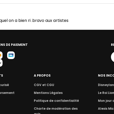
l on a bien ri .bravo aux artistes
NS DE PAIEMENT
R
TS
A PROPOS
NOS INC
curisé
CGV et CGU
Disneylan
ursement
Mentions Légales
Le Roi Lio
Politique de confidentialité
Mon jour
Charte de modération des
Alexis Mic
avis