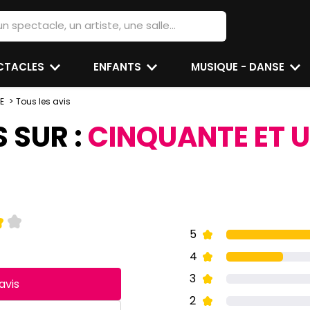
ECTACLES
ENFANTS
MUSIQUE - DANSE
E
Tous les avis
S SUR :
CINQUANTE ET 
5
4
3
avis
2