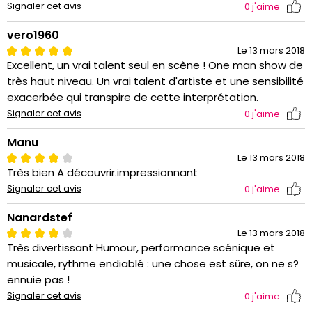
Signaler cet avis
0
j'aime
vero1960
Le 13 mars 2018
Excellent, un vrai talent seul en scène ! One man show de
très haut niveau. Un vrai talent d'artiste et une sensibilité
exacerbée qui transpire de cette interprétation.
Signaler cet avis
0
j'aime
Manu
Le 13 mars 2018
Très bien A découvrir.impressionnant
Signaler cet avis
0
j'aime
Nanardstef
Le 13 mars 2018
Très divertissant Humour, performance scénique et
musicale, rythme endiablé : une chose est sûre, on ne s?
ennuie pas !
Signaler cet avis
0
j'aime