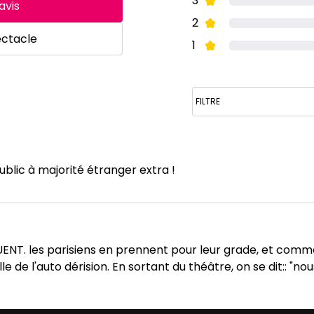
3
avis
2
ectacle
1
blic à majorité étranger extra !
FLUENT. les parisiens en prennent pour leur grade, et com
lle de l'auto dérision. En sortant du théâtre, on se dit:: "n