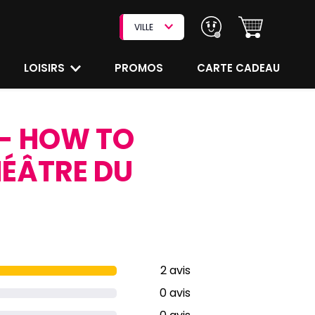
VILLE
LOISIRS
PROMOS
CARTE CADEAU
 - HOW TO
HÉÂTRE DU
2 avis
0 avis