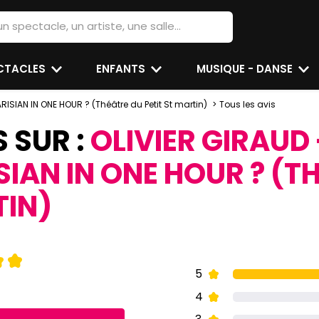
ECTACLES
ENFANTS
MUSIQUE - DANSE
SIAN IN ONE HOUR ? (Théâtre du Petit St martin)
Tous les avis
S SUR :
OLIVIER GIRAUD
IAN IN ONE HOUR ? (T
TIN)
5
4