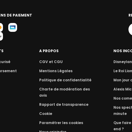
NS DE PAIEMENT
R
TS
A PROPOS
NOS INC
curisé
CGV et CGU
Disneylan
ursement
Mentions Légales
Le Roi Lio
Politique de confidentialité
Mon jour
Charte de modération des
Alexis Mic
avis
Nos come
Rapport de transparence
Nos spect
Cookie
minute
Paramétrer les cookies
Que faire
end ?
Nous rejoindre