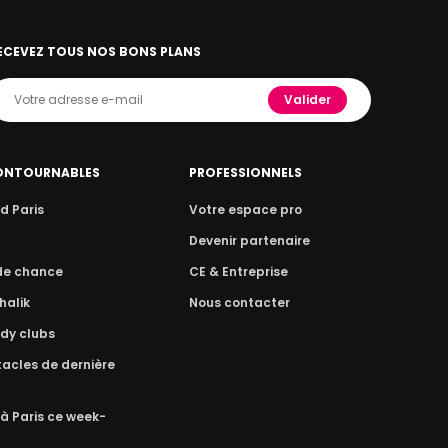
ECEVEZ TOUS NOS BONS PLANS
Valider
ONTOURNABLES
PROFESSIONNELS
d Paris
Votre espace pro
n
Devenir partenaire
 de chance
CE & Entreprise
halik
Nous contacter
dy clubs
acles de dernière
 à Paris ce week-