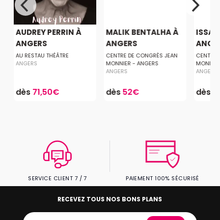
T
AUDREY PERRIN À
MALIK BENTALHA À
ISSA 
ANGERS
ANGERS
ANGE
AU RESTAU THÉÂTRE
CENTRE DE CONGRÈS JEAN
CENTRE 
ANGERS
MONNIER - ANGERS
MONNIER
ANGERS
ANGERS
dès
71,50€
dès
52€
dès
3
SERVICE CLIENT 7 / 7
PAIEMENT 100% SÉCURISÉ
RECEVEZ TOUS NOS BONS PLANS