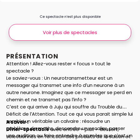
Ce spectacle n’est plus disponible
Voir plus de spectacles
PRÉSENTATION
Attention ! Allez-vous rester « focus » tout le
spectacle ?
Le saviez-vous : Un neurotransmetteur est un
messager qui transmet une info d’un neurone à un
autre neurone. Imaginez que ce messager se perd en
chemin et ne transmet pas l’info ?
C’est ce qui arrive à Juju qui souffre du Trouble du
Déficit de l’Attention. Tout ce qui vous parait simple lui
semble un véritable un calvaire : résoudre un
A savoir :
problème de maths, descendre un escalier, passer
Dîner-spectacle
avec entrée + plat + dessert,
une audition ou faire entendre à sa mère que c’est un
sélectionnés en fonction des produits de la saison et