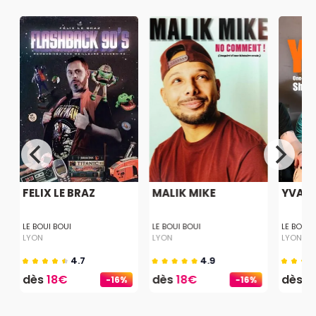
FELIX LE BRAZ
MALIK MIKE
YVAI
LE BOUI BOUI
LE BOUI BOUI
LE BOUI 
LYON
LYON
LYON
4.7
4.9
dès
18€
dès
18€
dès
1
-16%
-16%