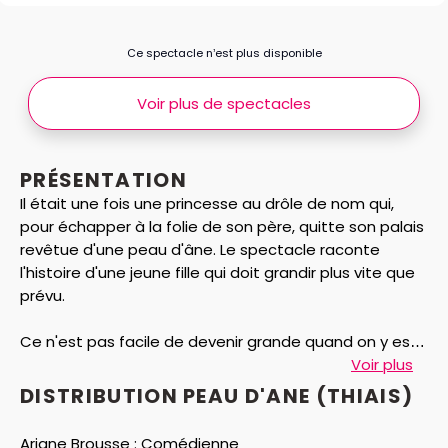
Ce spectacle n’est plus disponible
Voir plus de spectacles
PRÉSENTATION
Il était une fois une princesse au drôle de nom qui,
pour échapper à la folie de son père, quitte son palais
revêtue d'une peau d'âne. Le spectacle raconte
l'histoire d'une jeune fille qui doit grandir plus vite que
prévu.
Ce n'est pas facile de devenir grande quand on y est
obligée. Pourtant, Peau d'âne rencontrera son destin :
Voir plus
le Prince charmant ! La musique et les chants
DISTRIBUTION PEAU D'ANE (THIAIS)
l'accompagneront dans sa course effrénée vers la
liberté et l'amour. Une invitation à travers un univers
Ariane Brousse :
Comédienne