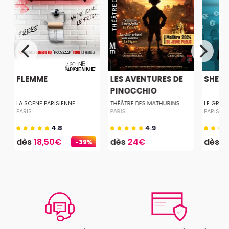
U
FLEMME
LES AVENTURES DE
SHER
PINOCCHIO
LA SCENE PARISIENNE
THÉÂTRE DES MATHURINS
LE GRAN
PARIS
PARIS
PARIS
4.8
4.9
dès
18,50€
dès
24€
dès
1
-39%