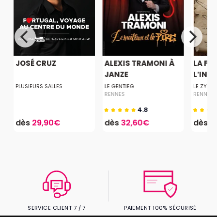
JOSÉ CRUZ
ALEXIS TRAMONI À
LA FO
JANZE
L’INTE
PLUSIEURS SALLES
LE GENTIEG
LE ZYGO
RENNES
RENNES
4.8
dès
29,90€
dès
32,60€
dès
2
SERVICE CLIENT 7 / 7
PAIEMENT 100% SÉCURISÉ