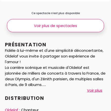
Ce spectacle n’est plus disponible
Voir plus de spectacles
PRÉSENTATION
Fidèle à lui-même et d'une simplicité déconcertante,
Oldelaf vous invite à partager son expérience de
l'amour !
La carrière scénique et musicale d'Oldelaf est
jalonnée de milliers de concerts à travers la France, de
deux Olympia, d'un Zénith parisien, de multiples salles
à Paris, de 9 albums.
A l'occasion de son nouvel album "Saint-Valentin",
Voir plus
Oldelaf sillonnera les routes de France avec ses
DISTRIBUTION
complices musiciens sans se départir de l'humour
qu'on lui connaît et qui n'appartient qu'à lui.
Oldelaf
:
Chanteur