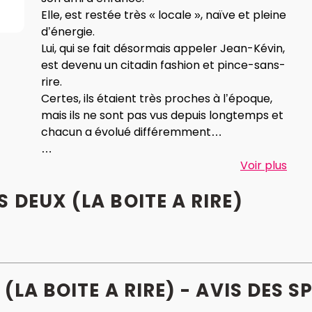
Elle, est restée très « locale », naïve et pleine
d’énergie.
Lui, qui se fait désormais appeler Jean-Kévin,
est devenu un citadin fashion et pince-sans-
rire.
Certes, ils étaient très proches à l’époque,
mais ils ne sont pas vus depuis longtemps et
chacun a évolué différemment…
Nous Deux offre aux spectateurs une
Voir plus
succulente confrontation entre Paris et la
 DEUX (LA BOITE A RIRE)
Province et se moque gentiment de ces
différences.
Nous deux, véritable déclaration d’humour !
(LA BOITE A RIRE) - AVIS
DES
SP