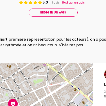
5.0
1 avis
Rédiger un avis
RÉDIGER UN AVIS
 hier( première représentation pour les acteurs), on a p
 est rythmée et on rit beaucoup. N'hésitez pas
2
5