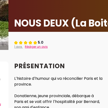
NOUS DEUX (La Boit
5.0
1 avis
Rédiger un avis
PRÉSENTATION
L’histoire d’humour qui va réconcilier Paris et la
s
province.
Donatienne, jeune provinciale, débarque à
Paris et se voit offrir l’hospitalité par Bernard,
u
son ami d’enfance.