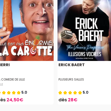
ERRI
ERICK BAERT
A COMEDIE DE LILLE
PLUSIEURS SALLES
LLE
5.0
5.0
dès
24,50€
dès
28€