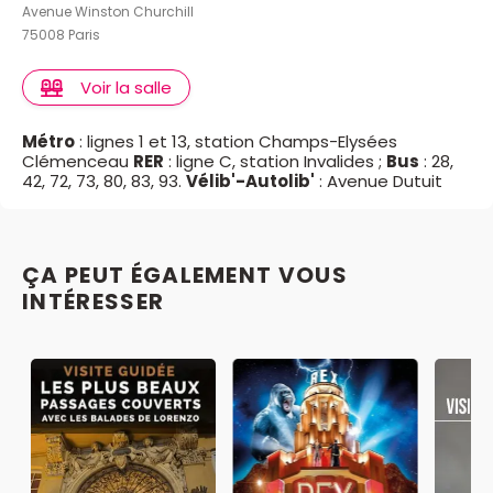
Avenue Winston Churchill
présent sur le billet électronique Ticketac qui
75008 Paris
vous sera envoyé par e-mail à l'issue de votre
commande (billet imprimé ou sur votre mobile)
Voir la salle
Il n'y a ni gratuité ni tarif réduit ni gratuité auprès du
Métro
: lignes 1 et 13, station Champs-Elysées
musée pour cette prestation. Voir les condions auprès
Clémenceau
RER
: ligne C, station Invalides ;
Bus
: 28,
du musée.
42, 72, 73, 80, 83, 93.
Vélib'-Autolib'
: Avenue Dutuit
ÇA PEUT ÉGALEMENT VOUS
INTÉRESSER