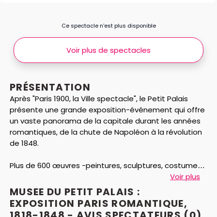
Ce spectacle n’est plus disponible
Voir plus de spectacles
PRÉSENTATION
Après "Paris 1900, la Ville spectacle", le Petit Palais
présente une grande exposition-événement qui offre
un vaste panorama de la capitale durant les années
romantiques, de la chute de Napoléon à la révolution
de 1848.
Plus de 600 œuvres -peintures, sculptures, costumes,
objets d’art et mobilier- plongent le visiteur dans le
Voir plus
bouillonnement artistique, culturel et politique de
MUSEE DU PETIT PALAIS :
cette époque. Grâce à une scénographie immersive,
EXPOSITION PARIS ROMANTIQUE,
le parcours invite à une promenade dans la capitale à
1818-1848 - AVIS
SPECTATEURS
(0)