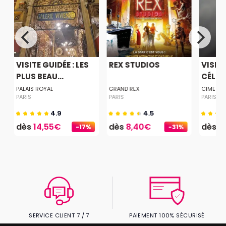
VISITE GUIDÉE : LES
REX STUDIOS
VISITE
PLUS BEAU...
CÉLÉBR
E
PALAIS ROYAL
GRAND REX
CIMETIER
PARIS
PARIS
PARIS
4.9
4.5
dès
14,55€
dès
8,40€
dès
9
-17%
-31%
SERVICE CLIENT 7 / 7
PAIEMENT 100% SÉCURISÉ