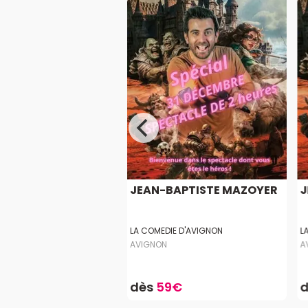
MMES ONT
JEAN-BAPTISTE MAZOYER
J
RS RAISO...
S CONGRÈS - DIGNE LES
LA COMEDIE D'AVIGNON
L
AVIGNON
A
0,60€
dès
59€