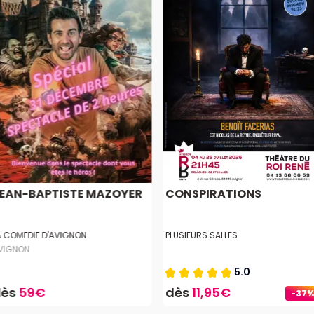
EAN-BAPTISTE MAZOYER
CONSPIRATIONS
A COMEDIE D'AVIGNON
PLUSIEURS SALLES
VIGNON
5.0
dès
59€
dès
11,95€
-37%