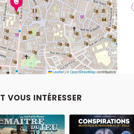
Leaflet
|
©
OpenStreetMap
contributors
T VOUS INTÉRESSER