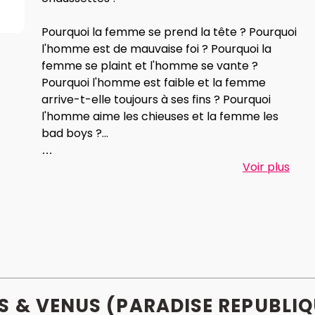
Pourquoi la femme se prend la tête ? Pourquoi
l'homme est de mauvaise foi ? Pourquoi la
femme se plaint et l'homme se vante ?
Pourquoi l'homme est faible et la femme
arrive-t-elle toujours à ses fins ? Pourquoi
l'homme aime les chieuses et la femme les
bad boys ?...
La vie de couple revue et corrigée :
Voir plus
Frustrations, malentendus, compromis,
quiproquos et autres situations truculentes ...
Autopsie d'une rencontre, d'une vie de couple
pour le meilleur et pour le rire !
S & VENUS (PARADISE REPUBLIQ