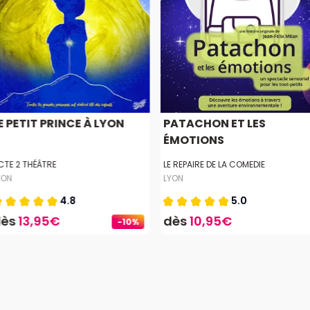
E PETIT PRINCE À LYON
PATACHON ET LES
ÉMOTIONS
CTE 2 THÉÂTRE
LE REPAIRE DE LA COMEDIE
YON
LYON
4.8
5.0
dès
13,95€
dès
10,95€
-10%