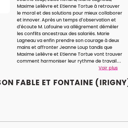
Maxime Lelièvre et Etienne Tortue à retrouver
le moral et des solutions pour mieux collaborer
et innover. Après un temps d’observation et
d’écoute M. Lafouine va allégrement démêler
les conflits ancestraux des salariés. Marie
Lagneau va enfin prendre son courage à deux
mains et affronter Jeanne Loup tandis que
Maxime Lelièvre et Etienne Tortue vont trouver
comment harmoniser leur rythme de travail
car « rien ne sert de courir, il faut partir à
Voir plus
point ».
ON FABLE ET FONTAINE (IRIGNY
Déplacées dans le monde d’une entreprise
loufoque et accompagnées de chansons et
masques façon origami, les fables de Jean de
La Fontaine continuent d’illustrer l’injustice, le
pouvoir et la compétition mais aussi
l’altruisme, l’intelligence et la persévérance.