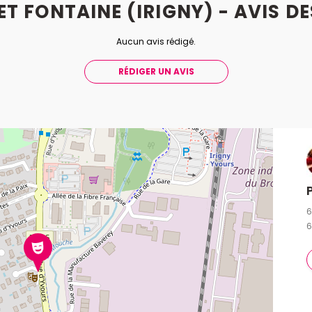
ET FONTAINE (IRIGNY) - AVIS
DE
Crédit photo : Cie Myriade
Aucun avis rédigé.
Les masques sont une création de Lara Fonlupt
RÉDIGER UN AVIS
6
6