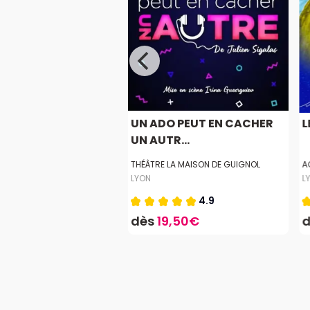
ICIENNE D'O
UN ADO PEUT EN CACHER
L
UN AUTR...
E DE LA COMEDIE
THÉÂTRE LA MAISON DE GUIGNOL
A
LYON
L
4.9
,95€
dès
19,50€