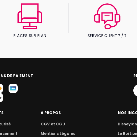
PLACES SUR PLAN
SERVICE CLIENT 7 / 7
NS DE PAIEMENT
R
TS
A PROPOS
NOS INC
curisé
CGV et CGU
Disneylan
ursement
Mentions Légales
Le Roi Lio