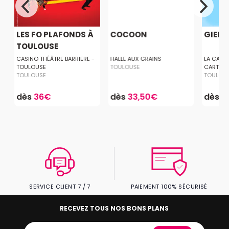
LES FO PLAFONDS À
COCOON
GIEDR
TOULOUSE
CASINO THÉÂTRE BARRIERE -
HALLE AUX GRAINS
LA CABAN
TOULOUSE
TOULOUSE
CARTOUC
TOULOUSE
TOULOU
dès
36€
dès
33,50€
dès
3
SERVICE CLIENT 7 / 7
PAIEMENT 100% SÉCURISÉ
RECEVEZ TOUS NOS BONS PLANS