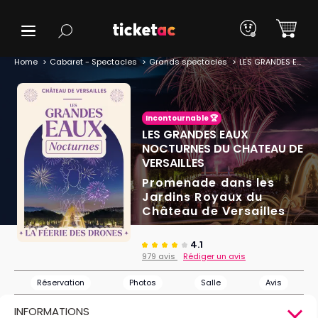
Home
Cabaret - Spectacles
Grands spectacles
LES GRANDES EAUX NOCTURNES DU CHATEAU DE VERSAILLES
Incontournable 🏆
LES GRANDES EAUX
NOCTURNES DU CHATEAU DE
VERSAILLES
Promenade dans les
Jardins Royaux du
Château de Versailles
4.1
979 avis
Rédiger un avis
Réservation
Photos
Salle
Avis
INFORMATIONS