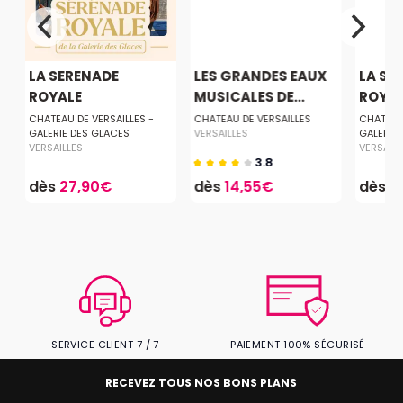
LA SERENADE
LES GRANDES EAUX
LA SE
ROYALE
MUSICALES DE...
ROYA
CHATEAU DE VERSAILLES -
CHATEAU DE VERSAILLES
CHATEAU 
GALERIE DES GLACES
VERSAILLES
GALERIE
VERSAILLES
VERSAILL
3.8
dès
27,90€
dès
14,55€
dès
2
SERVICE CLIENT 7 / 7
PAIEMENT 100% SÉCURISÉ
RECEVEZ TOUS NOS BONS PLANS