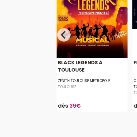
ANCE
BLACK LEGENDS À
F
TOULOUSE
HÉÂTRE BARRIERE -
ZENITH TOULOUSE METROPOLE
C
E
TOULOUSE
T
E
T
5.0
4€
dès
39€