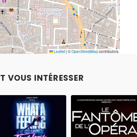
Leaflet
|
©
OpenStreetMap
contributors
T VOUS INTÉRESSER