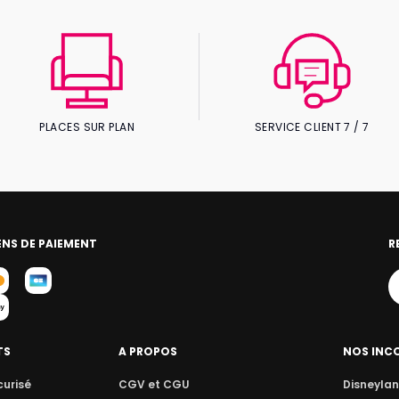
PLACES SUR PLAN
SERVICE CLIENT 7 / 7
NS DE PAIEMENT
R
TS
A PROPOS
NOS INC
curisé
CGV et CGU
Disneylan