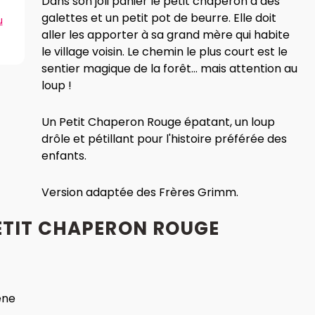
Dans son joli panier le petit chaperon a des
galettes et un petit pot de beurre. Elle doit
u
aller les apporter à sa grand mère qui habite
le village voisin. Le chemin le plus court est le
sentier magique de la forêt... mais attention au
loup !
Un Petit Chaperon Rouge épatant, un loup
drôle et pétillant pour l'histoire préférée des
enfants.
Version adaptée des Frères Grimm.
PETIT CHAPERON ROUGE
ène