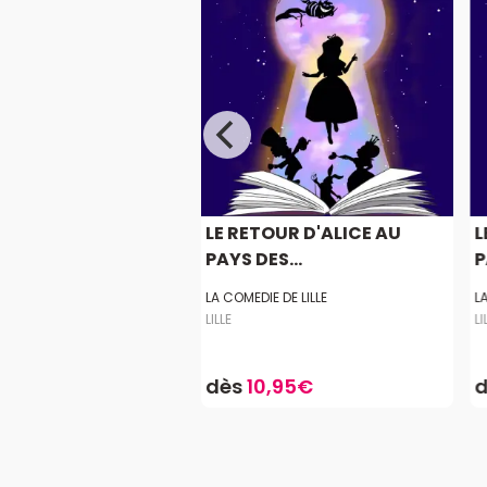
 ARLETTE GRUSS À
LE RETOUR D'ALICE AU
L
..
PAYS DES...
P
NS S7
LA COMEDIE DE LILLE
L
LILLE
LI
5.0
8,50€
dès
10,95€