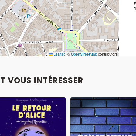
R
Leaflet
|
©
OpenStreetMap
contributors
T VOUS INTÉRESSER