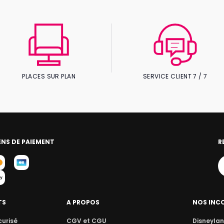
PLACES SUR PLAN
SERVICE CLIENT 7 / 7
NS DE PAIEMENT
R
TS
A PROPOS
NOS INC
curisé
CGV et CGU
Disneylan