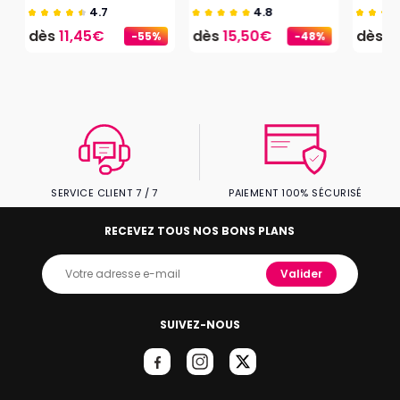
4.7
4.8
dès
11,45€
dès
15,50€
dès
1
-55%
-48%
SERVICE CLIENT 7 / 7
PAIEMENT 100% SÉCURISÉ
RECEVEZ TOUS NOS BONS PLANS
Valider
SUIVEZ-NOUS