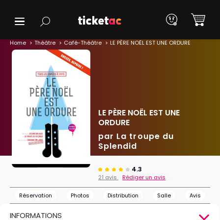
Home
Théâtre
Café-Théâtre
LE PÈRE NOËL EST UNE ORDURE
LE PÈRE NOËL EST UNE
ORDURE
par La troupe du
Splendid
4.3
21 avis
Rédiger un avis
Réservation
Photos
Distribution
Salle
Avis
INFORMATIONS