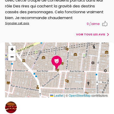
avec cette troupe de comédiens parfaits dans leur
rôle Des rires qui cachent la gravité des destins
cassés des personnages. Cela fonctionne vraiment
bien. Je recommande chaudement
Signaler cet avis
0
j'aime
VOIR TOUS LES AVIS
+
−
Leaflet
|
©
OpenStreetMap
contributors