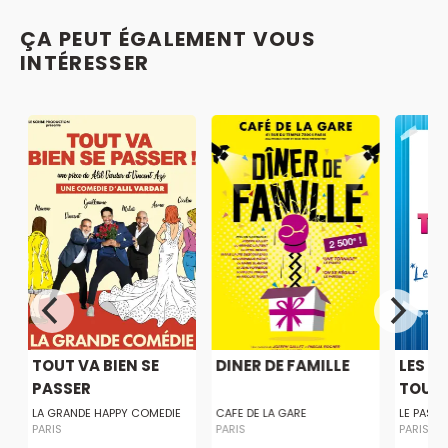
ÇA PEUT ÉGALEMENT VOUS
INTÉRESSER
TOUT VA BIEN SE
DINER DE FAMILLE
LES F
PASSER
TOUJ
S
LA GRANDE HAPPY COMEDIE
CAFE DE LA GARE
LE PASSA
PARIS
PARIS
PARIS