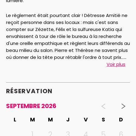
lumière.
Le règlement était pourtant clair ! Détresse Amitié ne
reçoit personne dans ses locaux : mais c'est sans
compter sur Zézette, Félix et la sulfureuse Katia qui
envahissent à tour de rôle le bureau à la recherche
d'une oreille empathique et règlent leurs différends au
beau milieu du salon. Pierre et Thérèse ne savent plus
où donner de la tête pour rétablir l'ordre à tout prix.
Quant au gentil Preskovic, il veut participer à ce qu'il
Voir plus
pense être une fête entre voisins. Ça tombe bien, il lui
reste des chocolats...
RÉSERVATION
SEPTEMBRE 2026
L
M
M
J
V
S
D
1
2
3
4
5
6