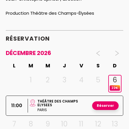
Production Théâtre des Champs-Élysées
RÉSERVATION
DÉCEMBRE 2026
L
M
M
J
V
S
D
1
2
3
4
5
6
22€
THÉÂTRE DES CHAMPS
11:00
ELYSEES
Réserver
PARIS
7
8
9
10
11
12
13