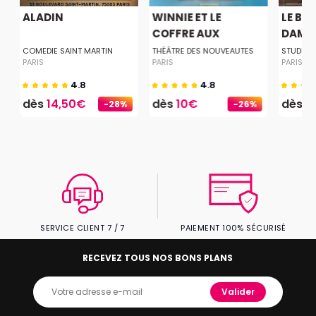
ALADIN
WINNIE ET LE
LE BO
COFFRE AUX
DAME
MERVE...
COMEDIE SAINT MARTIN
THÉÂTRE DES NOUVEAUTES
STUDIO 
PARIS
PARIS
PARIS
4.8
4.8
dès
14,50€
dès
10€
dès
1
-28%
-26%
SERVICE CLIENT 7 / 7
PAIEMENT 100% SÉCURISÉ
RECEVEZ TOUS NOS BONS PLANS
Valider