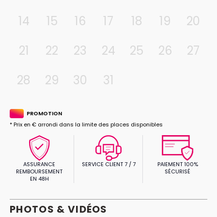
14
15
16
17
18
19
20
21
22
23
24
25
26
27
28
29
30
31
PROMOTION
* Prix en € arrondi dans la limite des places disponibles
ASSURANCE
SERVICE CLIENT 7 / 7
PAIEMENT 100%
REMBOURSEMENT
SÉCURISÉ
EN 48H
PHOTOS & VIDÉOS