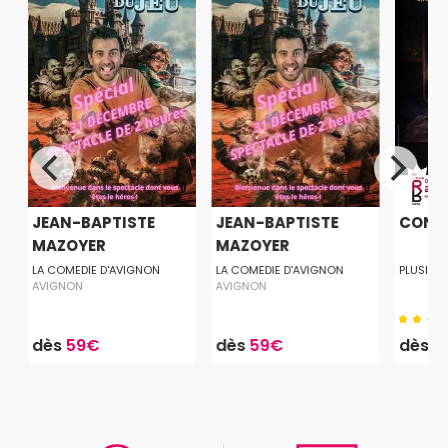
JEAN-BAPTISTE
JEAN-BAPTISTE
CONS
MAZOYER
MAZOYER
LA COMEDIE D'AVIGNON
LA COMEDIE D'AVIGNON
PLUSIEUR
AVIGNON
AVIGNON
dès
59€
dès
59€
dès
1