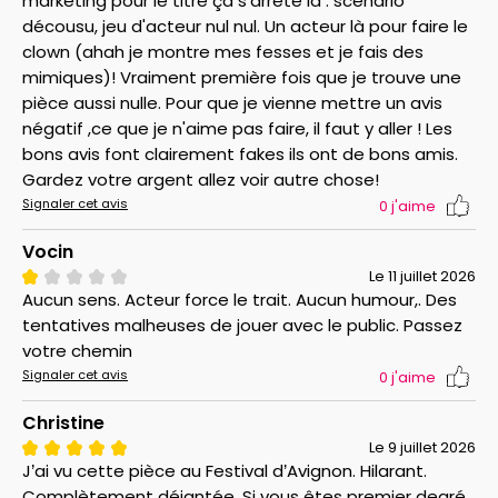
marketing pour le titre ça s'arrête là : scénario
décousu, jeu d'acteur nul nul. Un acteur là pour faire le
clown (ahah je montre mes fesses et je fais des
mimiques)! Vraiment première fois que je trouve une
pièce aussi nulle. Pour que je vienne mettre un avis
négatif ,ce que je n'aime pas faire, il faut y aller ! Les
bons avis font clairement fakes ils ont de bons amis.
Gardez votre argent allez voir autre chose!
Signaler cet avis
0
j'aime
Vocin
Le 11 juillet 2026
Aucun sens. Acteur force le trait. Aucun humour,. Des
tentatives malheuses de jouer avec le public. Passez
votre chemin
Signaler cet avis
0
j'aime
Christine
Le 9 juillet 2026
J’ai vu cette pièce au Festival d’Avignon. Hilarant.
Complètement déjantée. Si vous êtes premier degré,