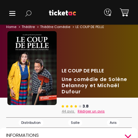
Home
Théâtre
Théâtre Comédie
LE COUP DE PELLE
LE COUP DE PELLE
Une comédie de Solène
Delannoy et Michaël
Dufour
3.8
44 avis
Rédiger un avis
Distribution
Salle
Avis
INFORMATIONS