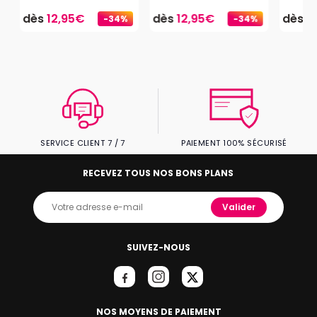
dès
12,95€
dès
12,95€
dès
1
-34%
-34%
SERVICE CLIENT 7 / 7
PAIEMENT 100% SÉCURISÉ
RECEVEZ TOUS NOS BONS PLANS
Valider
SUIVEZ-NOUS
NOS MOYENS DE PAIEMENT