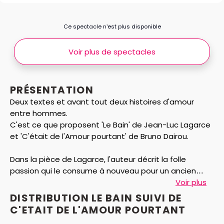
Ce spectacle n’est plus disponible
Voir plus de spectacles
PRÉSENTATION
Deux textes et avant tout deux histoires d'amour
entre hommes.
C'est ce que proposent 'Le Bain' de Jean-Luc Lagarce
et 'C'était de l'Amour pourtant' de Bruno Dairou.
Dans la pièce de Lagarce, l'auteur décrit la folle
passion qui le consume à nouveau pour un ancien
amour qui resurgit dans sa vie. Et plus rien ne compte
Voir plus
désormais pour eux que ce qui les lie, alors que la
DISTRIBUTION LE BAIN SUIVI DE
maladie les affaiblit peu à peu l'un et l'autre. Ce texte
C'ETAIT DE L'AMOUR POURTANT
posthume est considéré comme un chef d'oeuvre du