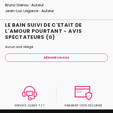
théâtre contemporain, devenu un classique.
Bruno Dairou :
Auteur
Jean-Luc Lagarce :
Auteur
La pièce de Bruno Dairou, tirée d'un fait divers, est une
dénonciation de l'homophobie au travers de l'histoire
LE BAIN SUIVI DE C'ETAIT DE
d'un couple d'hommes, profondément unis et
L'AMOUR POURTANT - AVIS
amoureux, que la musique a soudé, et dont le bonheur
SPECTATEURS
(0)
est soudainement brisé par la bêtise crasse d'une
violence aveugle. Ce texte déchirant est une création
Aucun avis rédigé.
pour le Festival d'Avignon 2018.
RÉDIGER UN AVIS
SERVICE CLIENT 7 / 7
PAIEMENT 100% SÉCURISÉ