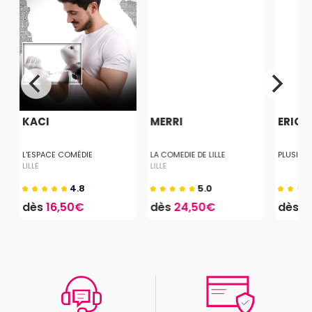
KACI
MERRI
ERICK
L'ESPACE COMÉDIE
LA COMEDIE DE LILLE
PLUSIEUR
LILLE
LILLE
4.8
5.0
dès
16,50€
dès
24,50€
dès
2