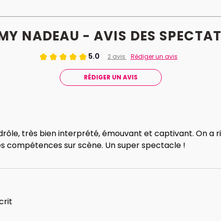
MY NADEAU - AVIS
DES
SPECTAT
5.0
2 avis
Rédiger un avis
RÉDIGER UN AVIS
 drôle, très bien interprété, émouvant et captivant. On a r
es compétences sur scène. Un super spectacle !
crit