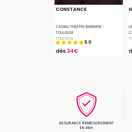
Y CHARBONNEL À
CONSTANCE
G
USE
IE DE TOULOUSE
CASINO THÉÂTRE BARRIERE -
L
E
TOULOUSE
C
TOULOUSE
T
4.8
5.0
9,50€
dès
34€
ASSURANCE REMBOURSEMENT
EN 48H