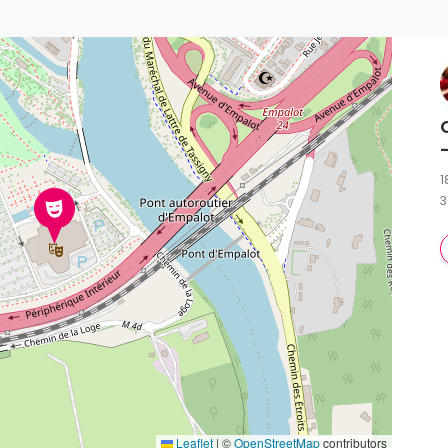
1
3
Leaflet
|
©
OpenStreetMap
contributors