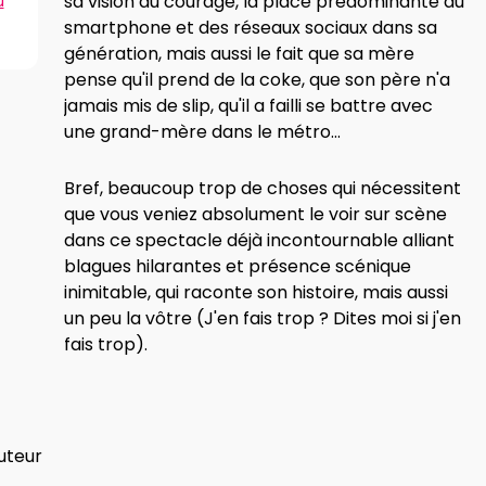
sa vision du courage, la place prédominante du
u
smartphone et des réseaux sociaux dans sa
génération, mais aussi le fait que sa mère
pense qu'il prend de la coke, que son père n'a
jamais mis de slip, qu'il a failli se battre avec
une grand-mère dans le métro...
Bref, beaucoup trop de choses qui nécessitent
que vous veniez absolument le voir sur scène
dans ce spectacle déjà incontournable alliant
blagues hilarantes et présence scénique
inimitable, qui raconte son histoire, mais aussi
un peu la vôtre (J'en fais trop ? Dites moi si j'en
fais trop).
uteur