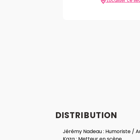
Localiser ce lie
DISTRIBUTION
Jérémy Nadeau :
Humoriste / A
Kaza :
Metteur en scène