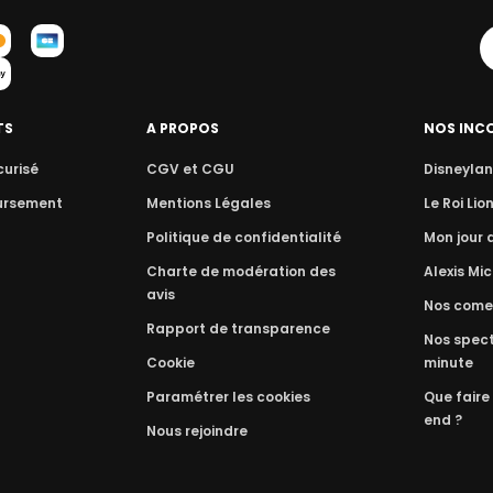
TS
A PROPOS
NOS INC
curisé
CGV et CGU
Disneylan
ursement
Mentions Légales
Le Roi Lio
Politique de confidentialité
Mon jour
Charte de modération des
Alexis Mic
avis
Nos come
Rapport de transparence
Nos spect
Cookie
minute
Paramétrer les cookies
Que faire
end ?
Nous rejoindre