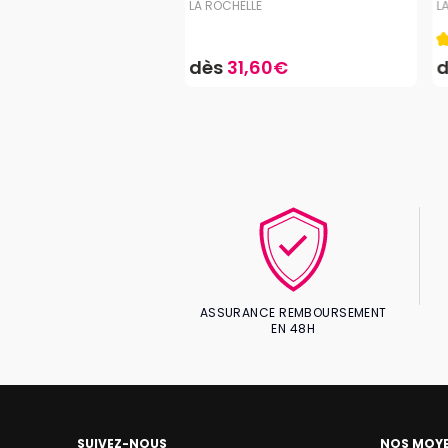
LLE
LA ROCHELLE
L
4.5
9,90€
dès
31,60€
ASSURANCE REMBOURSEMENT
EN 48H
SUIVEZ-NOUS
NOS MOYE