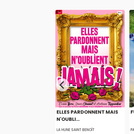
DECIDÉ, JE DEVIENS
ELLES PARDONNENT MAIS
F
N'OUBLI...
TE
LA HUNE SAINT BENOÎT
P