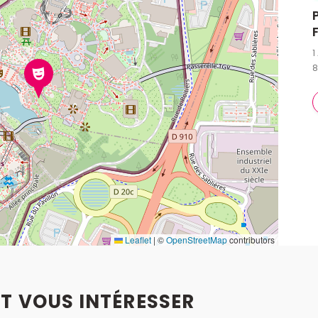
1
8
Leaflet
|
©
OpenStreetMap
contributors
T VOUS INTÉRESSER