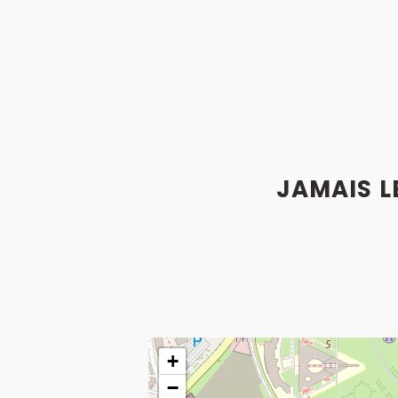
JAMAIS L
+
−