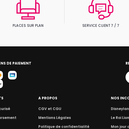
PLACES SUR PLAN
SERVICE CLIENT 7 / 7
NS DE PAIEMENT
R
TS
A PROPOS
NOS INC
curisé
CGV et CGU
Disneylan
ursement
Mentions Légales
Le Roi Lio
Politique de confidentialité
Mon jour