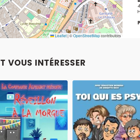
B
4
H
Leaflet
|
©
OpenStreetMap
contributors
T VOUS INTÉRESSER