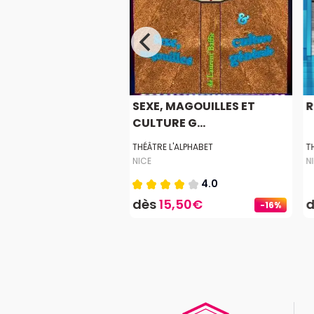
LEGENDS À NICE
SEXE, MAGOUILLES ET
R
CULTURE G...
KAIA
THÉÂTRE L'ALPHABET
T
NICE
N
4.0
9€
dès
15,50€
-16%