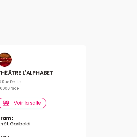
THÉÂTRE L'ALPHABET
9 Rue Delille
6000 Nice
Voir la salle
Tram :
rrêt Garibaldi