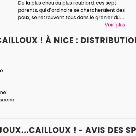
De la plus chou au plus roublard, ces sept
parents, qui d’ordinaire se chercheraient des
poux, se retrouvent tous dans le grenier du
manoir afin de dénicher le précieux butin.
Voir plus
CAILLOUX ! À NICE : DISTRIBUT
Amitié, amour, secrets, coups bas, tout est
permis pour laisser les autres à genoux et sans
le sou.
Qui sortira vainqueur ? Les hiboux de Tante
Pélagie cachent-ils un indice ? Le trésor
e
existe-t-il réellement ?
À leur insu, nos sept mercenaires en
apprendront bien plus sur eux et sur les autres
ne
qu’ils ne l’auraient imaginé…
 scène
JOUX...CAILLOUX ! - AVIS
DES
SP