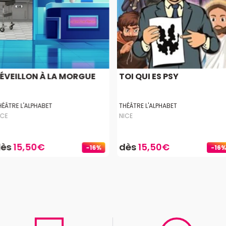
ÉVEILLON À LA MORGUE
TOI QUI ES PSY
HÉÂTRE L'ALPHABET
THÉÂTRE L'ALPHABET
ICE
NICE
dès
15,50€
dès
15,50€
-16%
-16%