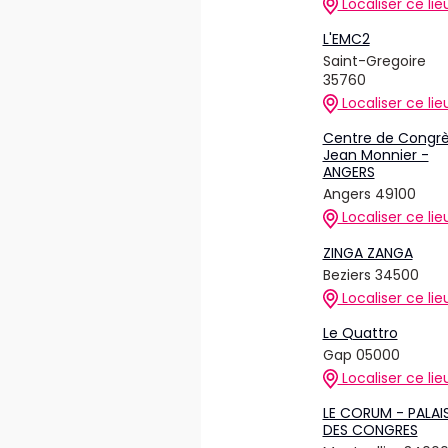
Localiser ce lie
L'EMC2
Saint-Gregoire
35760
Localiser ce lie
Centre de Congr
Jean Monnier -
ANGERS
Angers 49100
Localiser ce lie
ZINGA ZANGA
Beziers 34500
Localiser ce lie
Le Quattro
Gap 05000
Localiser ce lie
LE CORUM - PALAI
DES CONGRES