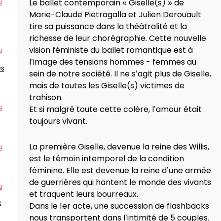
Le ballet contemporain « Giselle(s) » de
u
Marie-Claude Pietragalla et Julien Derouault
tire sa puissance dans la théâtralité et la
richesse de leur chorégraphie. Cette nouvelle
vision féministe du ballet romantique est à
u
l’image des tensions hommes - femmes au
ès
sein de notre société. Il ne s’agit plus de Giselle,
mais de toutes les Giselle(s) victimes de
trahison.
u
Et si malgré toute cette colère, l’amour était
toujours vivant.
La première Giselle, devenue la reine des Willis,
u
est le témoin intemporel de la condition
féminine. Elle est devenue la reine d’une armée
de guerrières qui hantent le monde des vivants
u
et traquent leurs bourreaux.
S
Dans le 1er acte, une succession de flashbacks
nous transportent dans l’intimité de 5 couples.