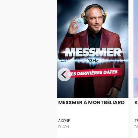
URE A CHALON SUR
MESSMER À MONTBÉLIARD
K
ES ARTS
AXONE
Z
DIJON
D