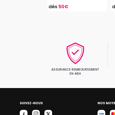
9€
dès
50€
ASSURANCE REMBOURSEMENT
EN 48H
SUIVEZ-NOUS
NOS MOYE