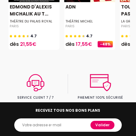
EDMOND D'ALEXIS
ADN
TOUT 
MICHALIK AU T...
PASS
THÉÂTRE DU PALAIS ROYAL
THÉÂTRE MICHEL
LA GRAN
PARIS
PARIS
PARIS
4.7
4.7
dès
21,55€
dès
17,55€
dès
1
-48%
SERVICE CLIENT 7 / 7
PAIEMENT 100% SÉCURISÉ
RECEVEZ TOUS NOS BONS PLANS
Valider