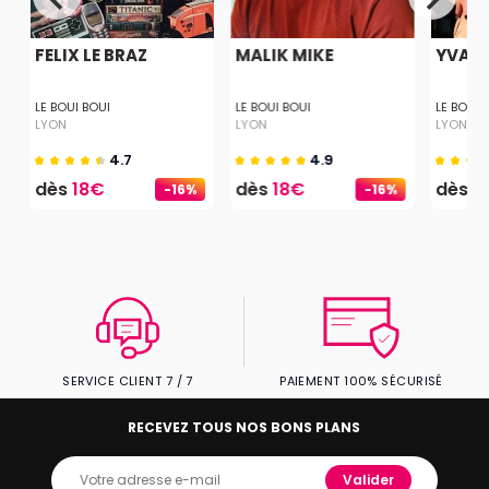
FELIX LE BRAZ
MALIK MIKE
YVAI
LE BOUI BOUI
LE BOUI BOUI
LE BOUI 
LYON
LYON
LYON
4.7
4.9
dès
18€
dès
18€
dès
1
-16%
-16%
SERVICE CLIENT 7 / 7
PAIEMENT 100% SÉCURISÉ
RECEVEZ TOUS NOS BONS PLANS
Valider