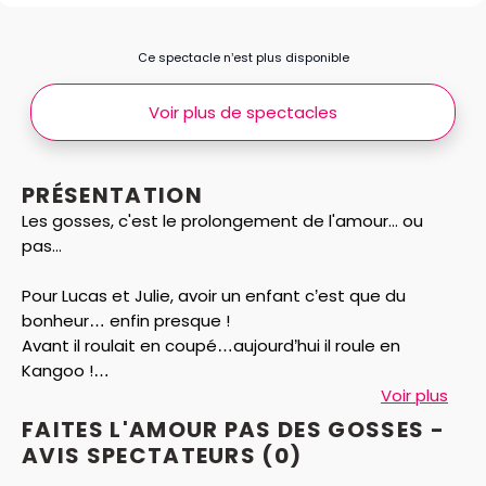
Ce spectacle n’est plus disponible
Voir plus de spectacles
PRÉSENTATION
Les gosses, c'est le prolongement de l'amour... ou
pas...
Pour Lucas et Julie, avoir un enfant c’est que du
bonheur… enfin presque !
Avant il roulait en coupé…aujourd’hui il roule en
Kangoo !
Avant ils avaient des amis…aujourd’hui ils ne les voient
Voir plus
plus !
FAITES L'AMOUR PAS DES GOSSES -
Dans cette comédie romantique, on vous dit tout…
AVIS
SPECTATEURS
(0)