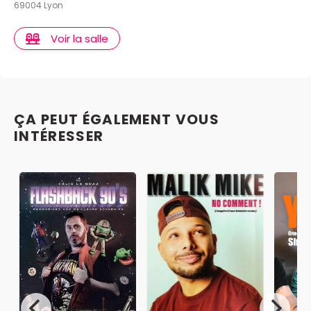
69004 Lyon
emmerdes" (Sophie Depooter) se retrouvent pour
écrire une pièce : ça donne une comédie romantique
Voir la salle
(sans filtre)
Les reports et les annulations ne sont
pas autorisés pour ce spectacle.
ÇA PEUT ÉGALEMENT VOUS
INTÉRESSER