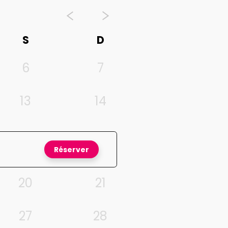
S
D
6
7
13
14
Réserver
20
21
27
28