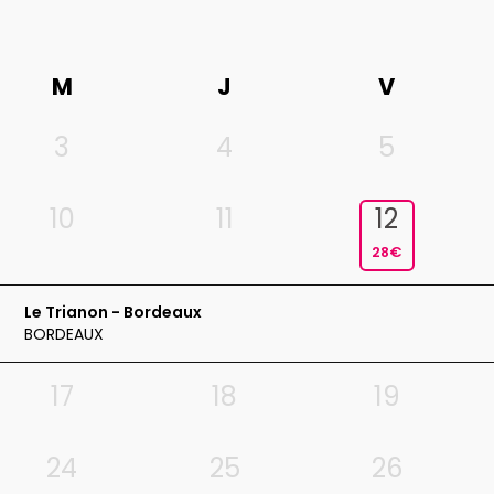
M
J
V
3
4
5
10
11
12
28€
Le Trianon - Bordeaux
BORDEAUX
17
18
19
24
25
26