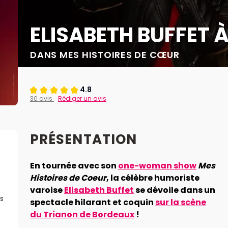
ELISABETH BUFFET 
DANS MES HISTOIRES DE CŒUR
4.8
30 avis
Rédiger un avis
PRÉSENTATION
En tournée avec son
one-woman show
Mes
Histoires de Coeur
, la célèbre humoriste
varoise
Elisabeth Buffet
se dévoile dans un
s
spectacle hilarant et coquin
sur la scène
du Trianon de Bordeaux
!