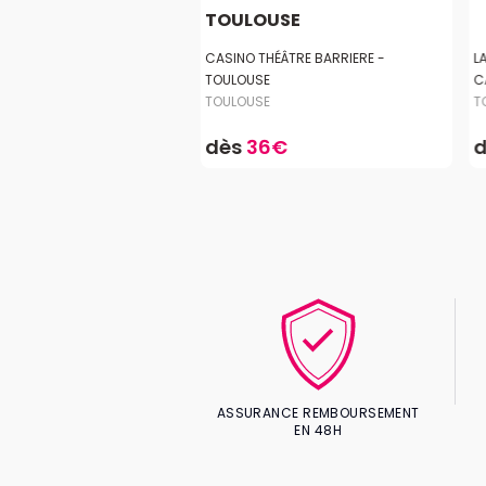
USE
TOULOUSE
UM ST-PIERRE-DES-
CASINO THÉÂTRE BARRIERE -
L
TOULOUSE
C
E
TOULOUSE
T
,20€
dès
36€
ASSURANCE REMBOURSEMENT
EN 48H