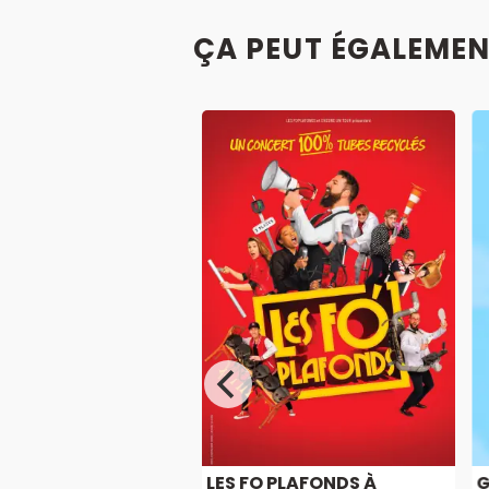
ÇA PEUT ÉGALEMEN
RT ON TITAN À
LES FO PLAFONDS À
G