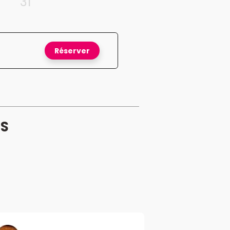
31
Réserver
S