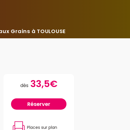
e aux Grains à TOULOUSE
33,5€
dès
Réserver
Places sur plan