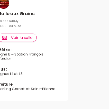
Halle aux Grains
 place Dupuy
1000 Toulouse
Voir la salle
Métro :
igne B – Station François
erdier
us :
ignes L1 et L8
oiture :
arking Carnot et Saint-Etienne