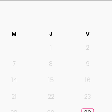
M
J
V
1
2
7
8
9
14
15
16
21
22
23