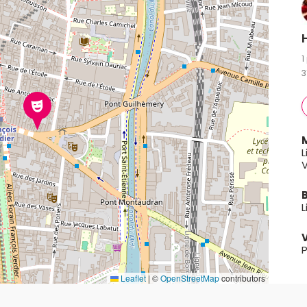
1
3
L
V
B
L
V
P
Leaflet
|
©
OpenStreetMap
contributors